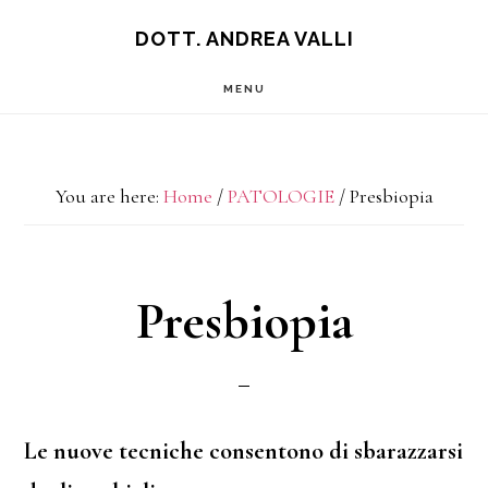
Skip
Skip
DOTT. ANDREA VALLI
to
to
MENU
main
footer
content
You are here:
Home
/
PATOLOGIE
/
Presbiopia
Presbiopia
Le nuove tecniche consentono di sbarazzarsi