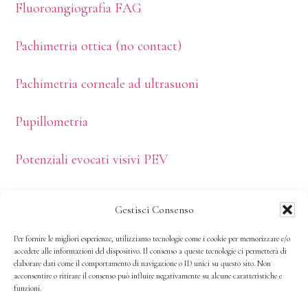
Fluoroangiografia FAG
Pachimetria ottica (no contact)
Pachimetria corneale ad ultrasuoni
Pupillometria
Potenziali evocati visivi PEV
Retinografia
Gestisci Consenso
Test di Schirmer
Per fornire le migliori esperienze, utilizziamo tecnologie come i cookie per memorizzare e/o
accedere alle informazioni del dispositivo. Il consenso a queste tecnologie ci permetterà di
elaborare dati come il comportamento di navigazione o ID unici su questo sito. Non
Tomografia coerenza ottica O.C.T.
acconsentire o ritirare il consenso può influire negativamente su alcune caratteristiche e
funzioni.