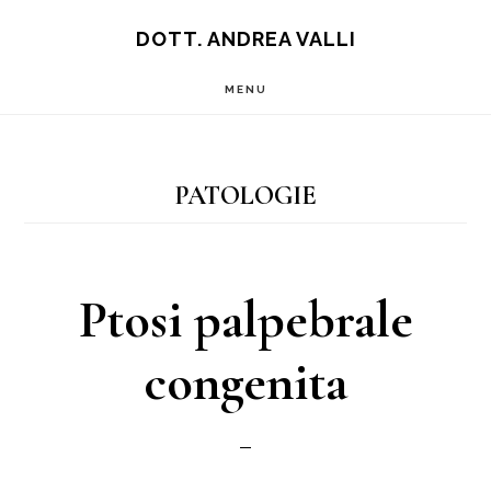
Skip
Skip
DOTT. ANDREA VALLI
to
to
MENU
main
footer
content
PATOLOGIE
Ptosi palpebrale
congenita