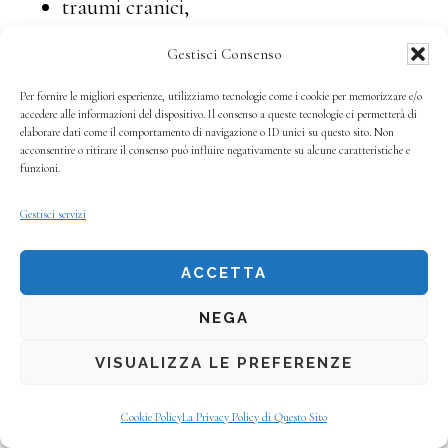
traumi cranici,
malattie vascolari,
Gestisci Consenso
malattie infettive,
Per fornire le migliori esperienze, utilizziamo tecnologie come i cookie per memorizzare e/o
accedere alle informazioni del dispositivo. Il consenso a queste tecnologie ci permetterà di
degenerative del sistema nervoso centrale,
elaborare dati come il comportamento di navigazione o ID unici su questo sito. Non
acconsentire o ritirare il consenso può influire negativamente su alcune caratteristiche e
diabete
funzioni.
Gestisci servizi
In altri casi invece lo strabismo è la
conseguenza di vizi refrattivi non corretti,
ACCETTA
(l’ipermetropia ad esempio determina
NEGA
frequentemente strabismo convergente),
VISUALIZZA LE PREFERENZE
mentre nel caso di strabismo congenito non è
legato ad altre alterazioni oculari.
Cookie Policy
La Privacy Policy di Questo Sito