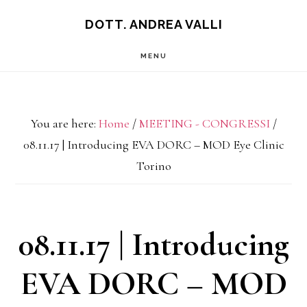
Skip
Skip
DOTT. ANDREA VALLI
to
to
MENU
main
footer
content
You are here:
Home
/
MEETING - CONGRESSI
/
08.11.17 | Introducing EVA DORC – MOD Eye Clinic
Torino
08.11.17 | Introducing
EVA DORC – MOD